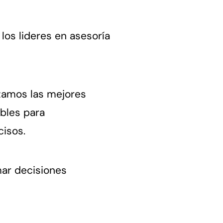
os lideres en asesoría
lizamos las mejores
bles para
cisos.
mar decisiones